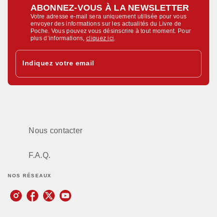
ABONNEZ-VOUS À LA NEWSLETTER
Votre adresse e-mail sera uniquement utilisée pour vous
envoyer des informations sur les actualités du Livre de
Poche. Vous pouvez vous désinscrire à tout moment. Pour
plus d’informations,
cliquez ici
.
Indiquez votre email
Nous contacter
F.A.Q.
NOS RÉSEAUX