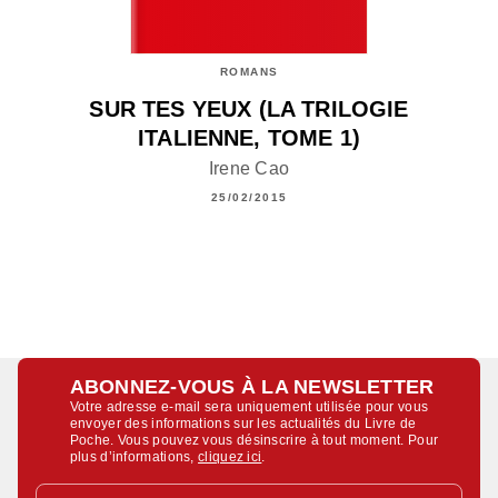
ROMANS
SUR TES YEUX (LA TRILOGIE
ITALIENNE, TOME 1)
Irene Cao
25/02/2015
ABONNEZ-VOUS À LA NEWSLETTER
Votre adresse e-mail sera uniquement utilisée pour vous
envoyer des informations sur les actualités du Livre de
Poche. Vous pouvez vous désinscrire à tout moment. Pour
plus d’informations,
cliquez ici
.