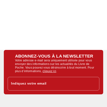
ABONNEZ-VOUS À LA NEWSLETTER
Votre adresse e-mail sera uniquement utilisée pour vous
envoyer des informations sur les actualités du Livre de
Poche. Vous pouvez vous désinscrire à tout moment. Pour
plus d’informations,
cliquez ici
.
Indiquez votre email