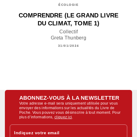
ÉCOLOGIE
COMPRENDRE (LE GRAND LIVRE
DU CLIMAT, TOME 1)
Collectif
Greta Thunberg
31/01/2024
ABONNEZ-VOUS À LA NEWSLETTER
Votre adresse e-mail sera uniquement utilisée pour vous
envoyer des informations sur les actualités du Livre de
Poche. Vous pouvez vous désinscrire à tout moment. Pour
plus d’informations,
cliquez ici
.
Indiquez votre email