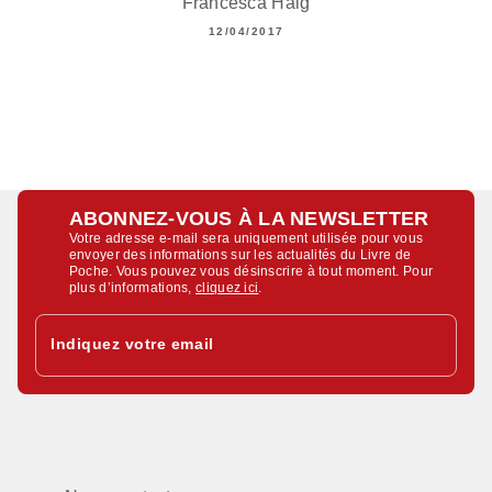
Francesca Haig
12/04/2017
ABONNEZ-VOUS À LA NEWSLETTER
Votre adresse e-mail sera uniquement utilisée pour vous
envoyer des informations sur les actualités du Livre de
Poche. Vous pouvez vous désinscrire à tout moment. Pour
plus d’informations,
cliquez ici
.
Indiquez votre email