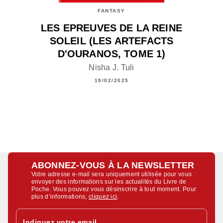
FANTASY
LES EPREUVES DE LA REINE
SOLEIL (LES ARTEFACTS
D'OURANOS, TOME 1)
Nisha J. Tuli
19/02/2025
ABONNEZ-VOUS À LA NEWSLETTER
Votre adresse e-mail sera uniquement utilisée pour vous
envoyer des informations sur les actualités du Livre de
Poche. Vous pouvez vous désinscrire à tout moment. Pour
plus d’informations,
cliquez ici
.
Indiquez votre email