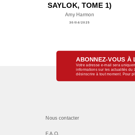
SAYLOK, TOME 1)
Amy Harmon
30/04/2025
ABONNEZ-VOUS À 
Votre adresse e-mail sera uniquem
informations sur les actualités d
désinscrire à tout moment. Pour p
Nous contacter
F.A.Q.