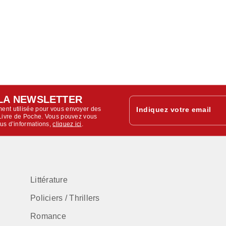
LA NEWSLETTER
ent utilisée pour vous envoyer des
Indiquez votre email
u Livre de Poche. Vous pouvez vous
lus d’informations,
cliquez ici
.
Littérature
Policiers / Thrillers
Romance