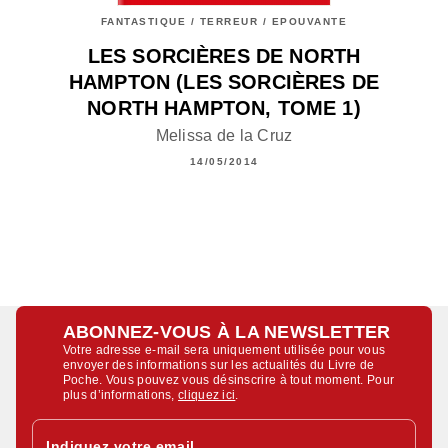
FANTASTIQUE / TERREUR / EPOUVANTE
LES SORCIÈRES DE NORTH
HAMPTON (LES SORCIÈRES DE
NORTH HAMPTON, TOME 1)
Melissa de la Cruz
14/05/2014
ABONNEZ-VOUS À LA NEWSLETTER
Votre adresse e-mail sera uniquement utilisée pour vous
envoyer des informations sur les actualités du Livre de
Poche. Vous pouvez vous désinscrire à tout moment. Pour
plus d’informations,
cliquez ici
.
Indiquez votre email