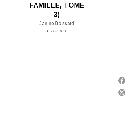
FAMILLE, TOME
3)
Janine Boissard
01/06/1981
P
C