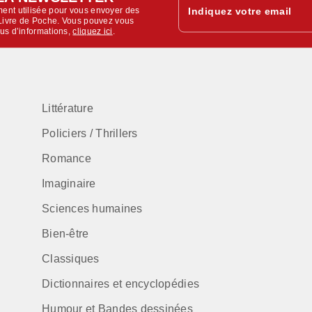
ent utilisée pour vous envoyer des
Indiquez votre email
u Livre de Poche. Vous pouvez vous
lus d’informations,
cliquez ici
.
Littérature
Policiers / Thrillers
Romance
Imaginaire
Sciences humaines
Bien-être
Classiques
Dictionnaires et encyclopédies
Humour et Bandes dessinées