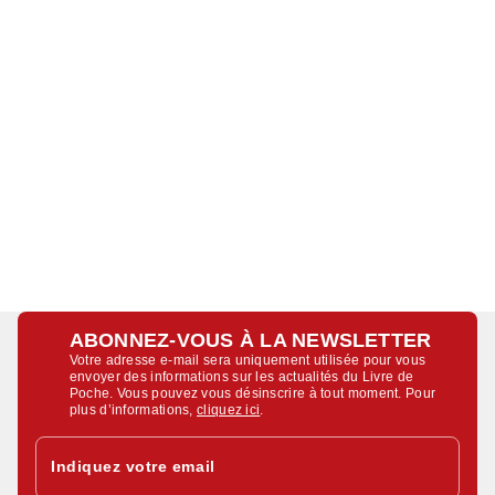
ABONNEZ-VOUS À LA NEWSLETTER
Votre adresse e-mail sera uniquement utilisée pour vous
envoyer des informations sur les actualités du Livre de
Poche. Vous pouvez vous désinscrire à tout moment. Pour
plus d’informations,
cliquez ici
.
Indiquez votre email