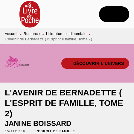
MENU
RECHERCHE
CONTENU
PIED DE PAGE
Accueil
Romance
Littérature sentimentale
•
•
•
L'Avenir de Bernadette ( l'Esprit de famille, Tome 2)
DÉCOUVRIR L'UNIVERS
L'AVENIR DE BERNADETTE (
L'ESPRIT DE FAMILLE, TOME
2)
JANINE BOISSARD
05/11/1980
L'ESPRIT DE FAMILLE