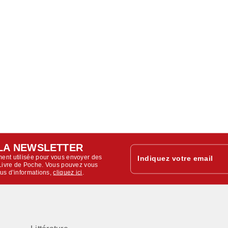
LA NEWSLETTER
ent utilisée pour vous envoyer des
Indiquez votre email
u Livre de Poche. Vous pouvez vous
lus d’informations,
cliquez ici
.