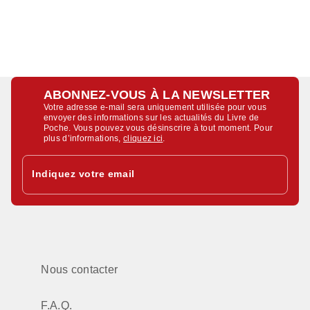
ABONNEZ-VOUS À LA NEWSLETTER
Votre adresse e-mail sera uniquement utilisée pour vous
envoyer des informations sur les actualités du Livre de
Poche. Vous pouvez vous désinscrire à tout moment. Pour
plus d’informations,
cliquez ici
.
Indiquez votre email
Nous contacter
F.A.Q.