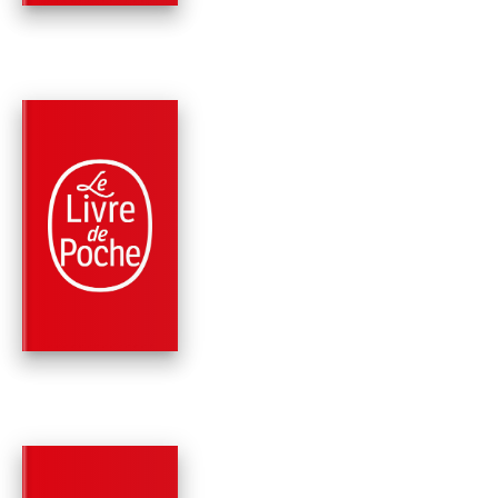
RÉCOMPENSÉ
PARUTION : 14/04/1999
317 PAGES
ROMANS
JOURNAL D'UN
ENLÈVEMENT
Gabriel García Márquez
RÉCOMPENSÉ