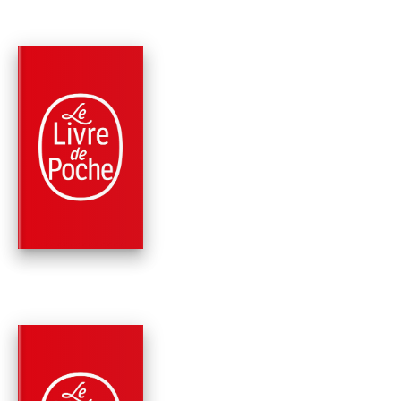
RÉCOMPENSÉ
PARUTION : 28/02/2024
456 PAGES
SOCIÉTÉ
LE SCANDALE DU
SIÈCLE
Gabriel García Márquez
RÉCOMPENSÉ
PARUTION : 06/09/2006
160 PAGES