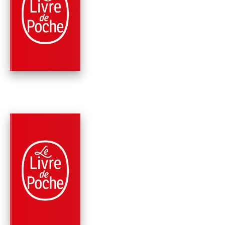
ROMANS
MÉMOIRE DE MES
PUTAINS TRISTES
Gabriel García Márquez
RÉCOMPENSÉ
PARUTION : 29/03/2006
576 PAGES
ROMANS
VIVRE POUR LA
RACONTER
Gabriel García Márquez