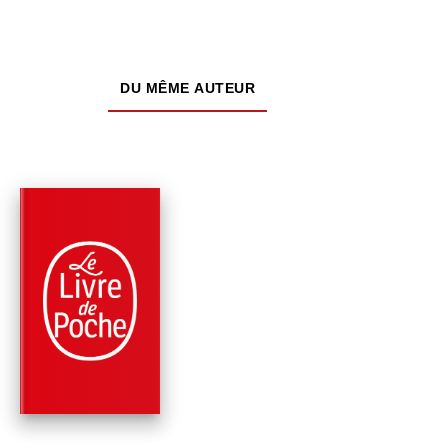
DU MÊME AUTEUR
RÉCOMPENSÉ
PARUTION : 30/04/2025
128 PAGES
ROMANS
NOUS NOUS VERRO
EN AOÛT
Gabriel García Márquez