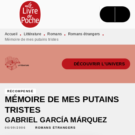
MENU
RECHERCHE
CONTENU
PIED DE PAGE
Accueil
Littérature
Romans
Romans étrangers
•
•
•
•
Mémoire de mes putains tristes
DÉCOUVRIR L'UNIVERS
RÉCOMPENSÉ
MÉMOIRE DE MES PUTAINS
TRISTES
GABRIEL GARCÍA MÁRQUEZ
06/09/2006
ROMANS ÉTRANGERS