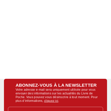
ABONNEZ-VOUS À LA NEWSLETTER
Votre adresse e-mail sera uniquement utilisée pour vous
envoyer des informations sur les actualités du Livre de
Poche. Vous pouvez vous désinscrire à tout moment. Pour
plus d’informations,
cliquez ici
.