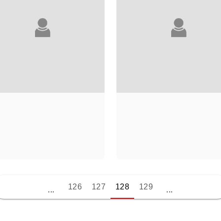
KHALED OSMAN
RICHARD OSMA
126
127
128
129
...
...