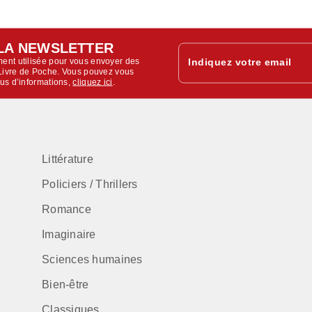
LA NEWSLETTER
ent utilisée pour vous envoyer des
Indiquez votre email
u Livre de Poche. Vous pouvez vous
lus d’informations,
cliquez ici
.
Littérature
Policiers / Thrillers
Romance
Imaginaire
Sciences humaines
Bien-être
Classiques