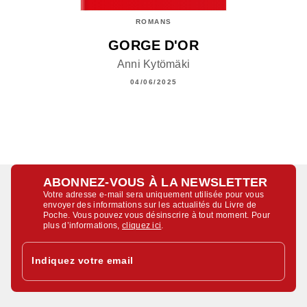
ROMANS
GORGE D'OR
Anni Kytömäki
04/06/2025
ABONNEZ-VOUS À LA NEWSLETTER
Votre adresse e-mail sera uniquement utilisée pour vous
envoyer des informations sur les actualités du Livre de
Poche. Vous pouvez vous désinscrire à tout moment. Pour
plus d’informations,
cliquez ici
.
Indiquez votre email