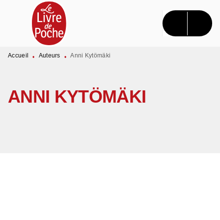
MENU
RECHERCHE
CONTENU
PIED DE PAGE
Accueil
Auteurs
Anni Kytömäki
•
•
ANNI KYTÖMÄKI