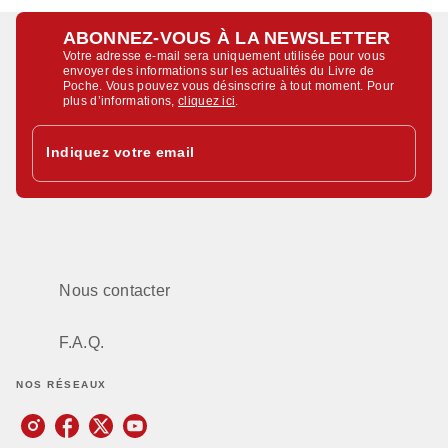
ABONNEZ-VOUS À LA NEWSLETTER
Votre adresse e-mail sera uniquement utilisée pour vous
envoyer des informations sur les actualités du Livre de
Poche. Vous pouvez vous désinscrire à tout moment. Pour
plus d’informations,
cliquez ici
.
Indiquez votre email
Nous contacter
F.A.Q.
NOS RÉSEAUX