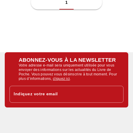
1
ABONNEZ-VOUS À LA NEWSLETTER
Votre adresse e-mail sera uniquement utilisée pour vous
envoyer des informations sur les actualités du Livre de
Poche. Vous pouvez vous désinscrire à tout moment. Pour
plus d’informations,
cliquez ici
.
Indiquez votre email