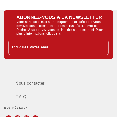
ABONNEZ-VOUS À LA NEWSLETTER
Votre adresse e-mail sera uniquement utilisée pour vous
envoyer des informations sur les actualités du Livre de
Poche. Vous pouvez vous désinscrire à tout moment. Pour
plus d’informations,
cliquez ici
.
Indiquez votre email
Nous contacter
F.A.Q.
NOS RÉSEAUX