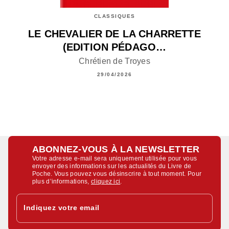
CLASSIQUES
LE CHEVALIER DE LA CHARRETTE
(EDITION PÉDAGO…
Chrétien de Troyes
29/04/2026
ABONNEZ-VOUS À LA NEWSLETTER
Votre adresse e-mail sera uniquement utilisée pour vous
envoyer des informations sur les actualités du Livre de
Poche. Vous pouvez vous désinscrire à tout moment. Pour
plus d’informations,
cliquez ici
.
Indiquez votre email