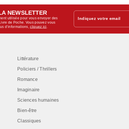
LA NEWSLETTER
ent utilisée pour vous envoyer des
Indiquez votre email
u Livre de Poche. Vous pouvez vous
lus d’informations,
cliquez ici
.
Littérature
Policiers / Thrillers
Romance
Imaginaire
Sciences humaines
Bien-être
Classiques