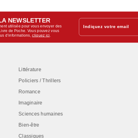
LA NEWSLETTER
ent utilisée pour vous envoyer des
Indiquez votre email
u Livre de Poche. Vous pouvez vous
lus d’informations,
cliquez ici
.
Littérature
Policiers / Thrillers
Romance
Imaginaire
Sciences humaines
Bien-être
Classiques