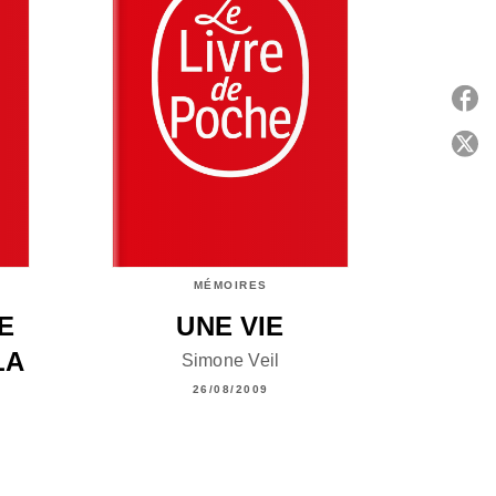
P
C
MÉMOIRES
E
UNE VIE
LA
Simone Veil
26/08/2009