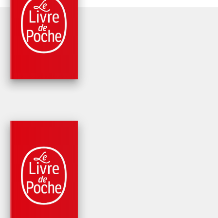
PARUTION : 26/08/2009
352 PAGES
MÉMOIRES
UNE VIE
Simone Veil
PARUTION : 03/03/2021
560 PAGES
HISTOIRE
MES COMBATS
Simone Veil