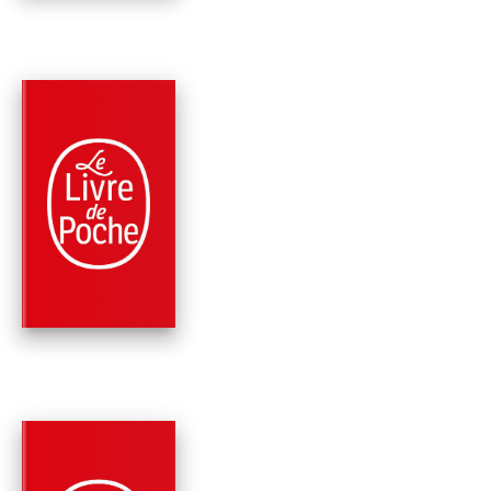
PARUTION : 01/09/2010
192 PAGES
HISTOIRE
UNE JEUNESSE AU
TEMPS DE LA SHOA
Simone Veil