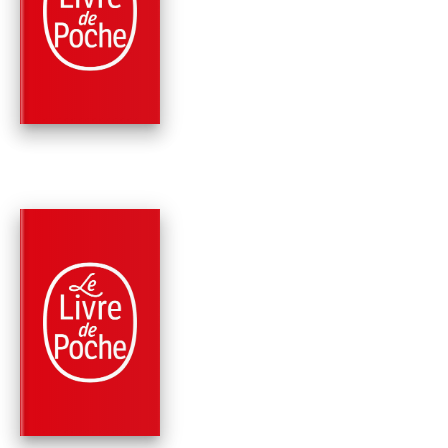
UNE VIE
Simone Veil
PARUTION : 03/03/2021
560 PAGES
HISTOIRE
MES COMBATS
Simone Veil