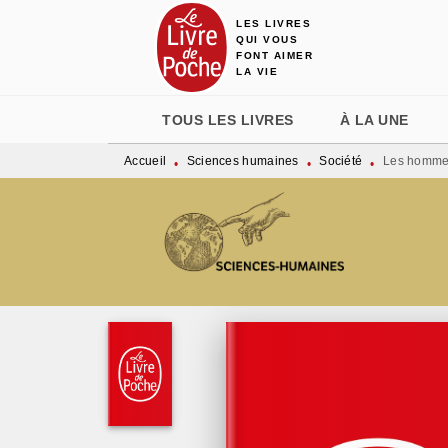
LES LIVRES
MENU
RECHERCHE
CONTENU
QUI VOUS
FONT AIMER
LA VIE
TOUS LES LIVRES
À LA UNE
Accueil
Sciences humaines
Société
Les hommes
•
•
•