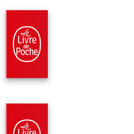
PARUTION : 01/09/2010
192 PAGES
HISTOIRE
UNE JEUNESSE AU
TEMPS DE LA SHOA
Simone Veil
PARUTION : 26/08/2009
352 PAGES
MÉMOIRES