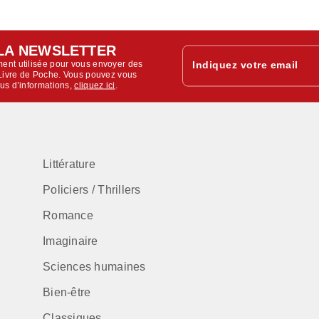
LA NEWSLETTER
ent utilisée pour vous envoyer des
Indiquez votre email
u Livre de Poche. Vous pouvez vous
lus d’informations,
cliquez ici
.
Littérature
Policiers / Thrillers
Romance
Imaginaire
Sciences humaines
Bien-être
Classiques