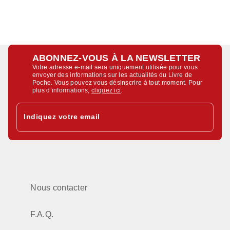
ABONNEZ-VOUS À LA NEWSLETTER
Votre adresse e-mail sera uniquement utilisée pour vous
envoyer des informations sur les actualités du Livre de
Poche. Vous pouvez vous désinscrire à tout moment. Pour
plus d’informations,
cliquez ici
.
Indiquez votre email
Nous contacter
F.A.Q.