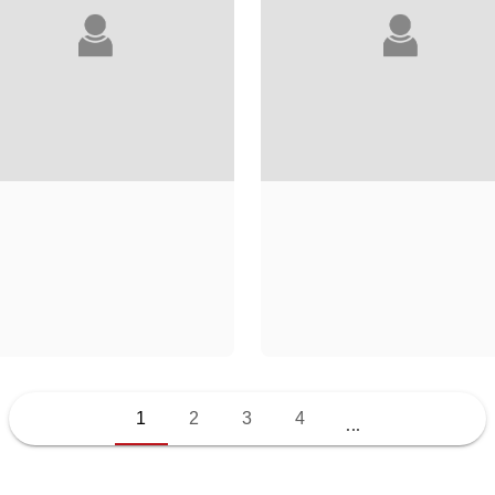
LAURE ADLER
WARREN ADLER
1
2
3
4
...