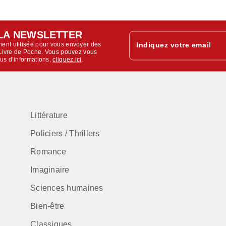
LA NEWSLETTER
ent utilisée pour vous envoyer des
Indiquez votre email
u Livre de Poche. Vous pouvez vous
lus d’informations,
cliquez ici
.
Littérature
Policiers / Thrillers
Romance
Imaginaire
Sciences humaines
Bien-être
Classiques