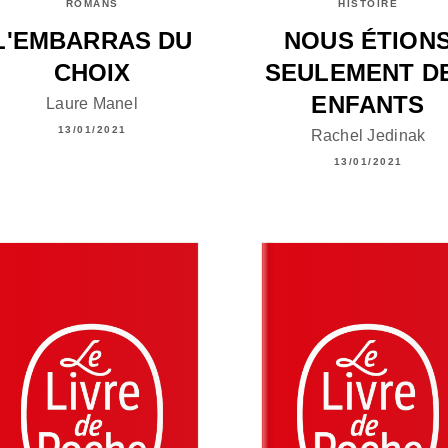
ROMANS
HISTOIRE
L'EMBARRAS DU
NOUS ÉTION
CHOIX
SEULEMENT D
ENFANTS
Laure Manel
13/01/2021
Rachel Jedinak
13/01/2021