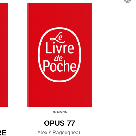
C
ROMANS
I
OPUS 77
RE
Alexis Ragougneau