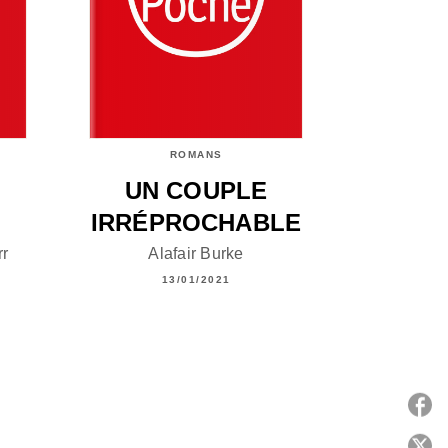
ROMANS
UN COUPLE
IRRÉPROCHABLE
r
Alafair Burke
13/01/2021
P