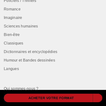
Policiers / Thrillers
Romance
Imaginaire
Sciences humaines
Bien-être
Classiques
Dictionnaires et encyclopédies
Humour et Bandes dessinées
Langues
Qui sommes-nous ?
Nos auteurs à la une
ACHETER VOTRE FORMAT
Règlement Choix des Libraires 2026