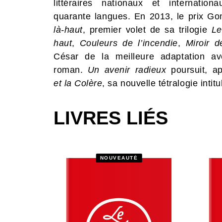
littéraires nationaux et internati
quarante langues. En 2013, le prix Go
là-haut
, premier volet de sa trilogie
Le
haut
,
Couleurs de l’incendie
,
Miroir 
César de la meilleure adaptation a
roman.
Un avenir radieux
poursuit, a
et la Colère
, sa nouvelle tétralogie intit
LIVRES LIÉS
NOUVEAUTÉ