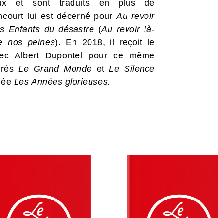
onaux et sont traduits en plus de
ncourt lui est décerné pour
Au revoir
s Enfants du désastre
(
Au revoir là-
de nos peines
). En 2018, il reçoit le
vec Albert Dupontel pour ce même
près
Le Grand Monde
et
Le Silence
ulée
Les Années glorieuses.