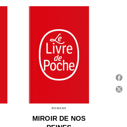
P
C
ROMANS
MIROIR DE NOS