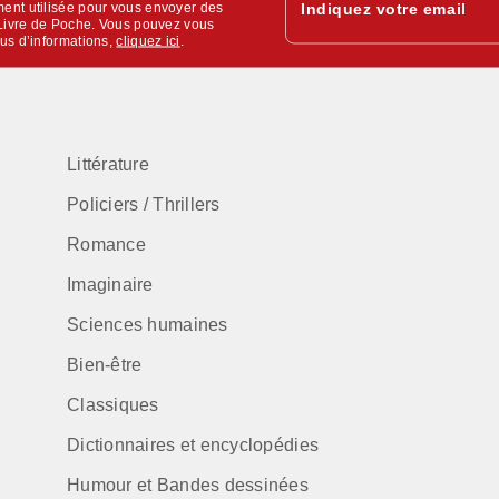
ent utilisée pour vous envoyer des
Indiquez votre email
u Livre de Poche. Vous pouvez vous
lus d’informations,
cliquez ici
.
Littérature
Policiers / Thrillers
Romance
Imaginaire
Sciences humaines
Bien-être
Classiques
Dictionnaires et encyclopédies
Humour et Bandes dessinées