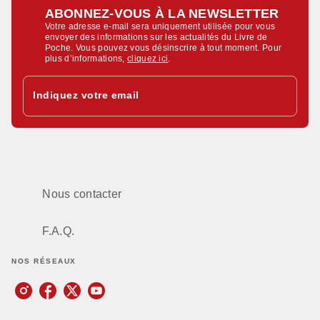
ABONNEZ-VOUS À LA NEWSLETTER
Votre adresse e-mail sera uniquement utilisée pour vous
envoyer des informations sur les actualités du Livre de
Poche. Vous pouvez vous désinscrire à tout moment. Pour
plus d’informations,
cliquez ici
.
Indiquez votre email
Nous contacter
F.A.Q.
NOS RÉSEAUX