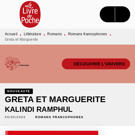
MENU
RECHERCHE
CONTENU
PIED DE PAGE
Accueil
Littérature
Romans
Romans francophones
•
•
•
•
Greta et Marguerite
DÉCOUVRIR L'UNIVERS
NOUVEAUTÉ
GRETA ET MARGUERITE
KALINDI RAMPHUL
06/05/2026
ROMANS FRANCOPHONES