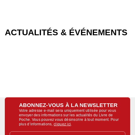
ACTUALITÉS & ÉVÉNEMENTS
ABONNEZ-VOUS À LA NEWSLETTER
Votre adresse e-mail sera uniquement utilisée pour vous
envoyer des informations sur les actualités du Livre de
Poche. Vous pouvez vous désinscrire à tout moment. Pour
plus d’informations,
cliquez ici
.