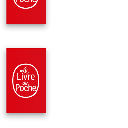
COLÈRE
Pierre Lemaitre
PARUTION : 02/11/2023
1360 PAGE
ROMANS
LES ENFANTS DU
DÉSASTRE
Pierre Lemaitre