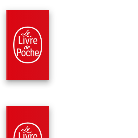
PARUTION : 10/01/2023
768 PAGES
ROMANS
LE GRAND MONDE
Pierre Lemaitre
PARUTION : 02/11/2022
1128 PAGE
ROMANS