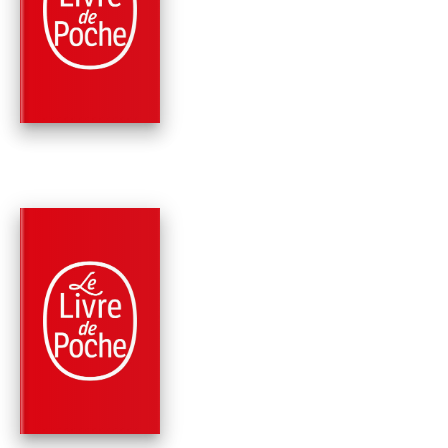
LES ROMANS NOIRS
Pierre Lemaitre
PARUTION : 03/03/2021
576 PAGES
ROMANS
MIROIR DE NOS PEI
Pierre Lemaitre