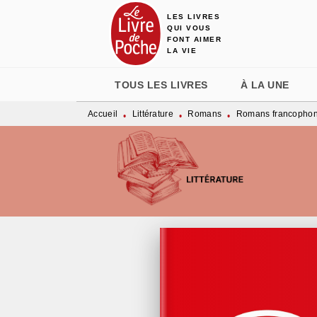
LES LIVRES
MENU
RECHERCHE
CONTENU
QUI VOUS
FONT AIMER
LA VIE
TOUS LES LIVRES
À LA UNE
Accueil
Littérature
Romans
Romans francopho
•
•
•