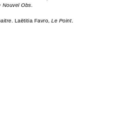
e Nouvel Obs
.
aitre
. Laëtitia Favro,
Le Point
.