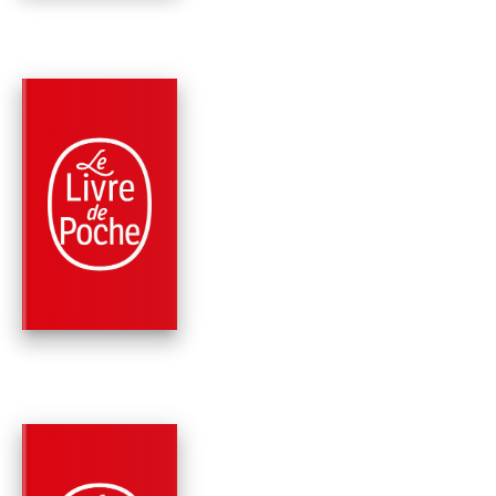
PARUTION : 20/02/2019
672 PAGES
ROMANS
COULEURS DE
L'INCENDIE
Pierre Lemaitre