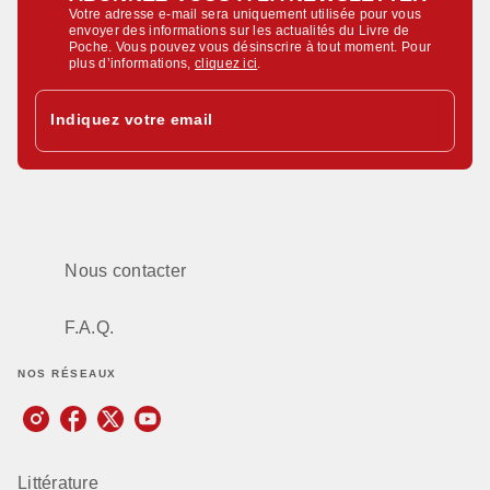
Votre adresse e-mail sera uniquement utilisée pour vous
envoyer des informations sur les actualités du Livre de
Poche. Vous pouvez vous désinscrire à tout moment. Pour
plus d’informations,
cliquez ici
.
Indiquez votre email
Nous contacter
F.A.Q.
NOS RÉSEAUX
Littérature