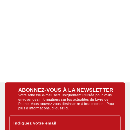
ABONNEZ-VOUS À LA NEWSLETTER
Votre adresse e-mail sera uniquement utilisée pour vous
envoyer des informations sur les actualités du Livre de
Poche. Vous pouvez vous désinscrire à tout moment. Pour
plus d’informations,
cliquez ici
.
Indiquez votre email