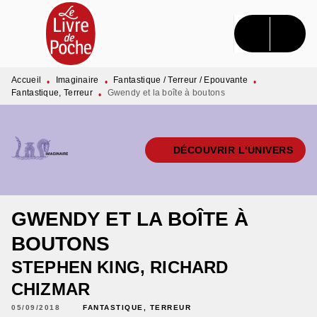
MENU
RECHERCHE
CONTENU
PIED DE PAGE
Accueil
Imaginaire
Fantastique / Terreur / Epouvante
•
•
•
Fantastique, Terreur
Gwendy et la boîte à boutons
•
DÉCOUVRIR L'UNIVERS
GWENDY ET LA BOÎTE À
BOUTONS
STEPHEN KING
,
RICHARD
CHIZMAR
05/09/2018
FANTASTIQUE, TERREUR