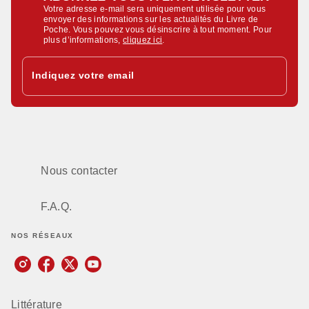
Votre adresse e-mail sera uniquement utilisée pour vous
envoyer des informations sur les actualités du Livre de
Poche. Vous pouvez vous désinscrire à tout moment. Pour
plus d’informations,
cliquez ici
.
Indiquez votre email
Nous contacter
F.A.Q.
NOS RÉSEAUX
Littérature