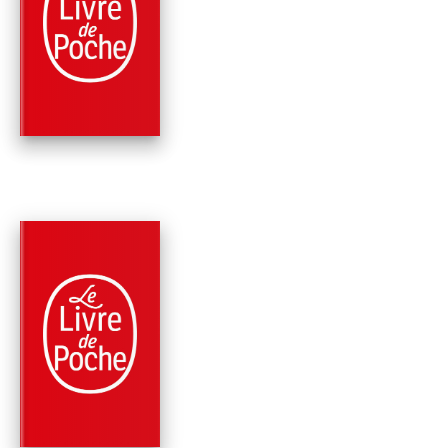
MES PLUS BELLES
HISTOIRES DE
PLANTES
Jean-Marie Pelt
PARUTION : 15/04/1998
256 PAGES
ÉCOLOGIE
LES LANGAGES
SECRETS DE LA
NATURE
Jean-Marie Pelt