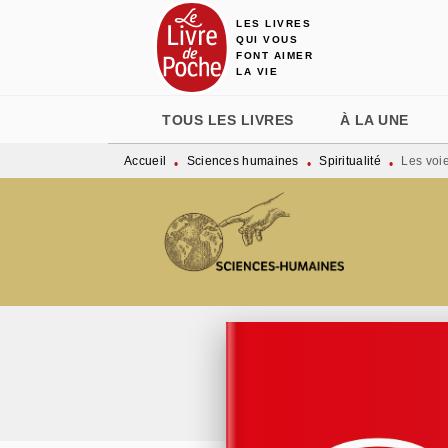
LES LIVRES
MENU
RECHERCHE
CONTENU
QUI VOUS
FONT AIMER
LA VIE
TOUS LES LIVRES
À LA UNE
Accueil
Sciences humaines
Spiritualité
Les voi
•
•
•