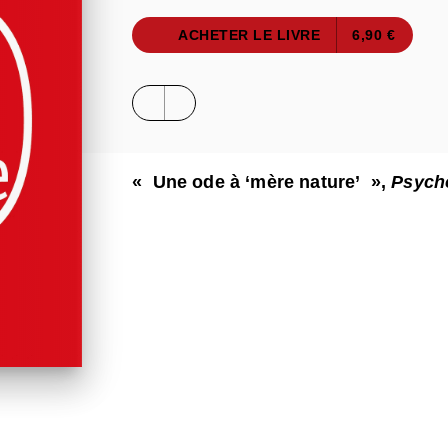
ACHETER LE LIVRE
6,90 €
« Une ode à ‘mère nature’ »,
Psych