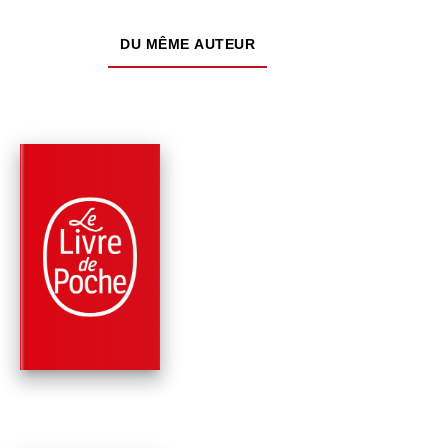
DU MÊME AUTEUR
PARUTION : 15/04/2015
240 PAGES
SCIENCES
CARNETS DE VOYA
D'UN BOTANISTE
Jean-Marie Pelt