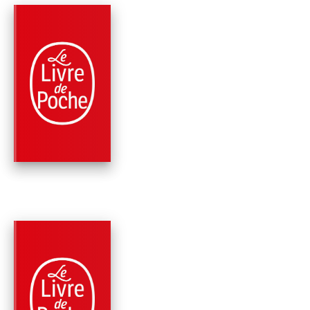
PARUTION : 09/11/2011
216 PAGES
SCIENCES
LA RAISON DU PLUS
FAIBLE
Jean-Marie Pelt
PARUTION : 14/10/2009
256 PAGES
SPIRITUALITÉ
NATURE ET