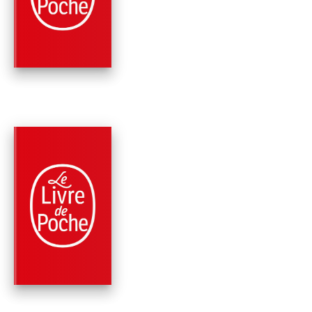
SPIRITUALITÉ
Jean-Marie Pelt
PARUTION : 07/06/2006
154 PAGES
SCIENCES
LA SOLIDARITÉ CHE
LES PLANTES, LES
ANIMAUX,…
Jean-Marie Pelt