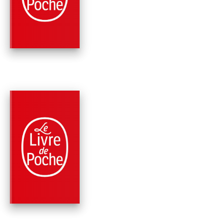
SPIRITUALITÉ
Jean-Marie Pelt
PARUTION : 07/06/2006
154 PAGES
SCIENCES
LA SOLIDARITÉ CHE
LES PLANTES, LES
ANIMAUX,…
Jean-Marie Pelt