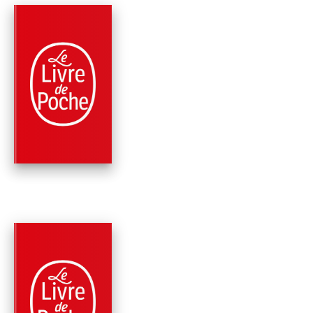
PARUTION : 15/04/2015
240 PAGES
SCIENCES
CARNETS DE VOYA
D'UN BOTANISTE
Jean-Marie Pelt
PARUTION : 14/10/2009
256 PAGES
SPIRITUALITÉ
NATURE ET