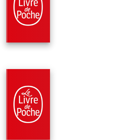
MES PLUS BELLES
HISTOIRES DE
PLANTES
Jean-Marie Pelt
PARUTION : 15/04/1998
256 PAGES
ÉCOLOGIE
LES LANGAGES
SECRETS DE LA
NATURE
Jean-Marie Pelt