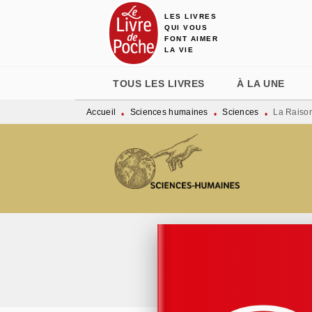
LES LIVRES
MENU
RECHERCHE
CONTENU
QUI VOUS
FONT AIMER
LA VIE
TOUS LES LIVRES
À LA UNE
Accueil
Sciences humaines
Sciences
La Raison
•
•
•