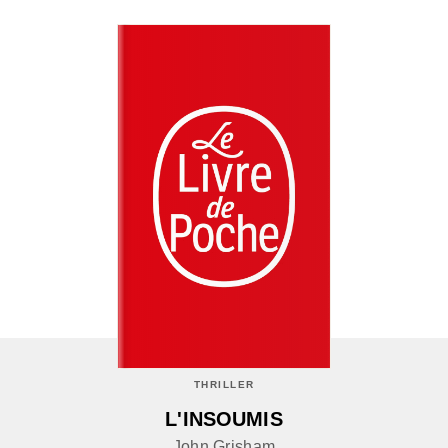
THRILLER
L'INSOUMIS
John Grisham