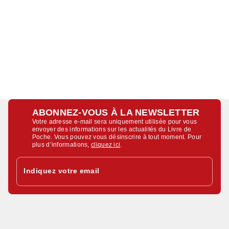
ABONNEZ-VOUS À LA NEWSLETTER
Votre adresse e-mail sera uniquement utilisée pour vous
envoyer des informations sur les actualités du Livre de
Poche. Vous pouvez vous désinscrire à tout moment. Pour
plus d’informations,
cliquez ici
.
Indiquez votre email