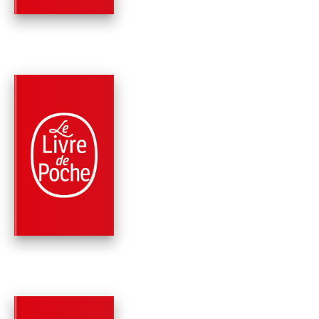
PARUTION : 09/03/2022
448 PAGES
ROMANS
INCONTRÔLABLE
James Patterson
David Ellis