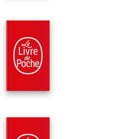
PARUTION : 07/06/2023
416 PAGES
ROMANS
ALEX CROSS VA TR
LOIN
James Patterson