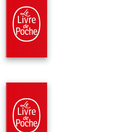
PARUTION : 10/11/2021
336 PAGES
THRILLER
17E SUSPECT
Maxine Paetro
James Patterson
PARUTION : 09/06/2021
336 PAGES
ROMANS
LA 16È SÉDUCTION
Maxine Paetro