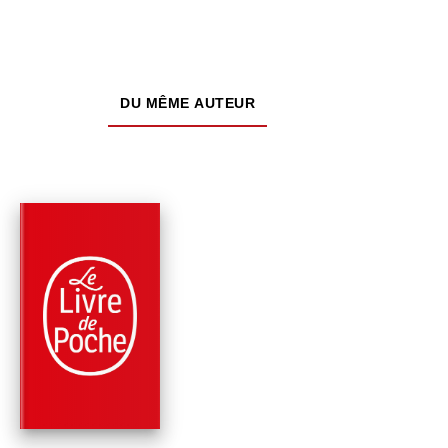
DU MÊME AUTEUR
PARUTION : 06/12/2023
384 PAGES
ROMANS
LE 18E RAPT
James Patterson
Maxine Paetro