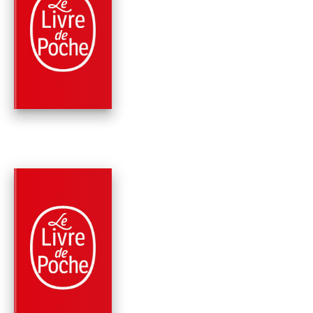
PARUTION : 09/11/2022
456 PAGES
THRILLER
JUSTICE POUR CRO
James Patterson
PARUTION : 01/06/2022
672 PAGES
ROMANS
LA FILLE DU
PRÉSIDENT
Bill Clinton
James Patterson