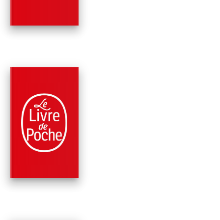
Bill Clinton
James Patterson
PARUTION : 09/03/2022
448 PAGES
ROMANS
INCONTRÔLABLE
James Patterson
David Ellis