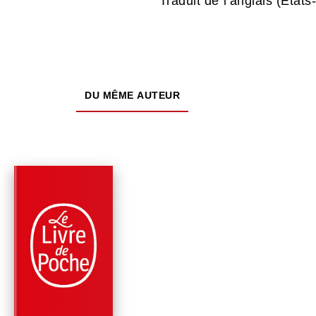
Traduit de l’anglais (État
DU MÊME AUTEUR
PARUTION : 12/06/2024
408 PAGES
ROMANS
ALEX CROSS, SEUL
CONTRE TOUS
James Patterson