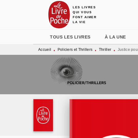
LES LIVRES
MENU
RECHERCHE
CONTENU
QUI VOUS
FONT AIMER
LA VIE
TOUS LES LIVRES
À LA UNE
Accueil
Policiers et Thrillers
Thriller
Justice pou
•
•
•