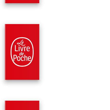
PARUTION : 06/12/2023
384 PAGES
ROMANS
LE 18E RAPT
James Patterson
Maxine Paetro