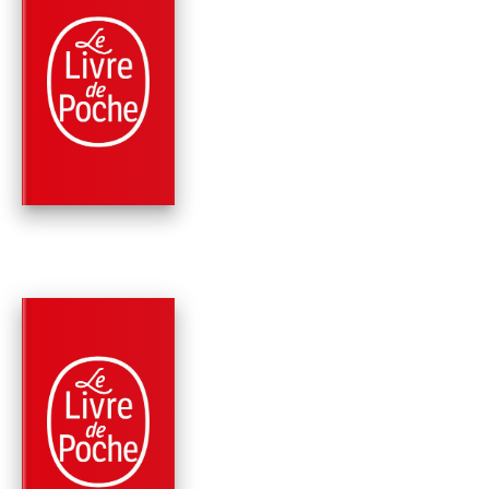
PARUTION : 07/06/2023
416 PAGES
ROMANS
ALEX CROSS VA TR
LOIN
James Patterson
PARUTION : 01/06/2022
672 PAGES
ROMANS
LA FILLE DU
PRÉSIDENT