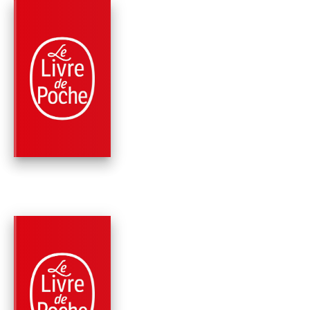
PARUTION : 10/11/2021
336 PAGES
THRILLER
17E SUSPECT
Maxine Paetro
James Patterson
PARUTION : 09/06/2021
336 PAGES
ROMANS
LA 16È SÉDUCTION