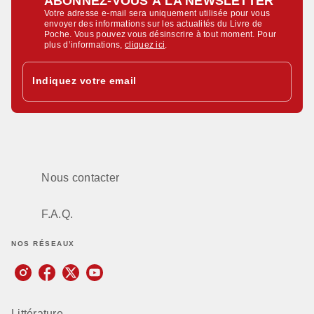
ABONNEZ-VOUS À LA NEWSLETTER
Votre adresse e-mail sera uniquement utilisée pour vous
envoyer des informations sur les actualités du Livre de
Poche. Vous pouvez vous désinscrire à tout moment. Pour
plus d’informations,
cliquez ici
.
Indiquez votre email
Nous contacter
F.A.Q.
NOS RÉSEAUX
Littérature