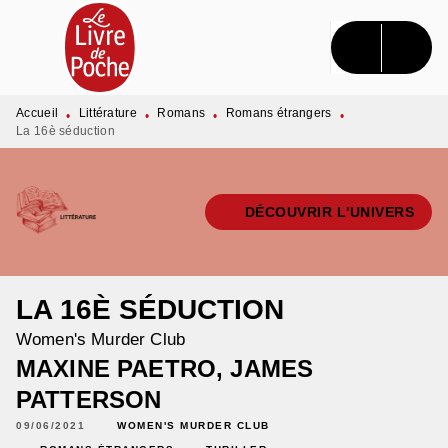
MENU
RECHERCHE
CONTENU
PIED DE PAGE
Accueil
Littérature
Romans
Romans étrangers
•
•
•
•
La 16è séduction
DÉCOUVRIR L'UNIVERS
LA 16È SÉDUCTION
Women's Murder Club
MAXINE PAETRO
,
JAMES
PATTERSON
09/06/2021
WOMEN'S MURDER CLUB