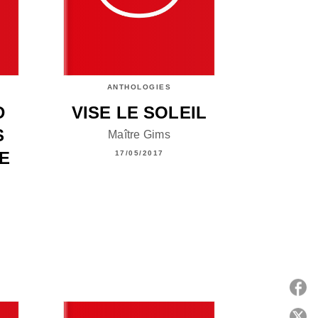
ANTHOLOGIES
D
VISE LE SOLEIL
S
Maître Gims
E
17/05/2017
P