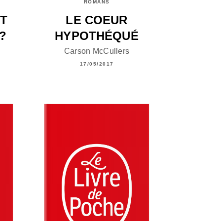
ROMANS
ST
LE COEUR
?
HYPOTHÉQUÉ
Carson McCullers
17/05/2017