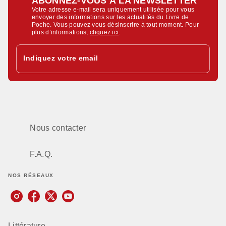
ABONNEZ-VOUS À LA NEWSLETTER
Votre adresse e-mail sera uniquement utilisée pour vous
envoyer des informations sur les actualités du Livre de
Poche. Vous pouvez vous désinscrire à tout moment. Pour
plus d’informations,
cliquez ici
.
Indiquez votre email
Nous contacter
F.A.Q.
NOS RÉSEAUX
Littérature