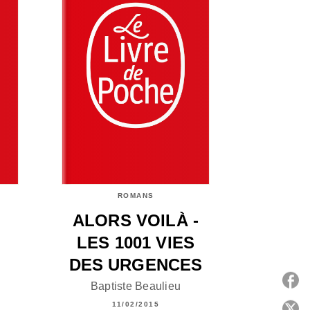
ROMANS
ALORS VOILÀ -
LES 1001 VIES
DES URGENCES
Baptiste Beaulieu
11/02/2015
P