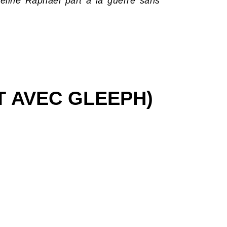
éline Raphaël part à la guerre sans
T AVEC GLEEPH)