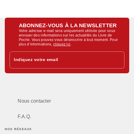
ABONNEZ-VOUS À LA NEWSLETTER
Votre adresse e-mail sera uniquement utilisée pour vous
envoyer des informations sur les actualités du Livre de
Poche. Vous pouvez vous désinscrire à tout moment. Pour
plus d’informations,
cliquez ici
.
Indiquez votre email
Nous contacter
F.A.Q.
NOS RÉSEAUX