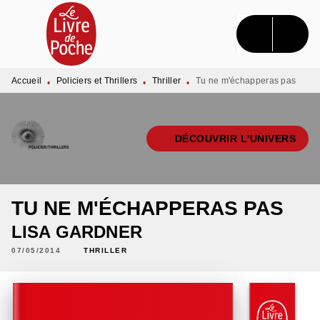
MENU
RECHERCHE
CONTENU
PIED DE PAGE
Accueil
Policiers et Thrillers
Thriller
Tu ne m'échapperas pas
•
•
•
DÉCOUVRIR L'UNIVERS
TU NE M'ÉCHAPPERAS PAS
LISA GARDNER
07/05/2014
THRILLER