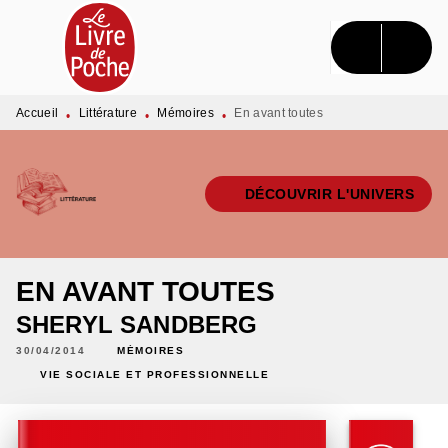
MENU
RECHERCHE
CONTENU
PIED DE PAGE
Accueil
Littérature
Mémoires
En avant toutes
•
•
•
DÉCOUVRIR L'UNIVERS
EN AVANT TOUTES
SHERYL SANDBERG
30/04/2014
MÉMOIRES
VIE SOCIALE ET PROFESSIONNELLE