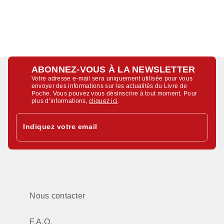
ABONNEZ-VOUS À LA NEWSLETTER
Votre adresse e-mail sera uniquement utilisée pour vous
envoyer des informations sur les actualités du Livre de
Poche. Vous pouvez vous désinscrire à tout moment. Pour
plus d’informations,
cliquez ici
.
Indiquez votre email
Nous contacter
F.A.Q.