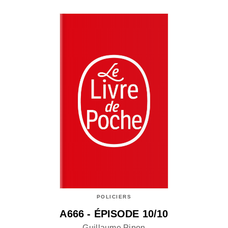
POLICIERS
A666 - ÉPISODE 10/10
Guillaume Pipon