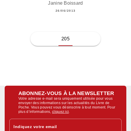
Janine Boissard
26/06/2013
205
ABONNEZ-VOUS À LA NEWSLETTER
Votre adresse e-mail sera uniquement utilisée pour vous
envoyer des informations sur les actualités du Livre de
Poche. Vous pouvez vous désinscrire à tout moment. Pour
plus d’informations,
cliquez ici
.
Indiquez votre email